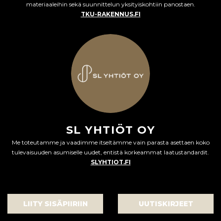
materiaaleihin sekä suunnittelun yksityiskohtiin panostaen.
TKU-RAKENNUS.FI
SL YHTIÖT OY
Me toteutamme ja vaadimme itseltämme vain parasta asettaen koko
tulevaisuuden asumiselle uudet, entistä korkeammat laatustandardit.
SLYHTIOT.FI
LIITY SISÄPIIRIIN
UUTISKIRJEET