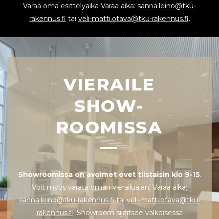
Varaa oma esittelyaika Varaa aika:
sanna.leino@tku-
rakennus.fi
tai
veli-matti.otava@tku-rakennus.fi
.
VIERAILE
SHOW-
ROOMISSA
—
Showroomissa on avoimet ovet tiistaisin klo 9-15
.
Voit myös varata oman vierailuajan. Varaa aika:
sanna.leino@tku-rakennus.fi
tai
veli-matti.otava@tku-
rakennus.fi
. Showroom sijaitsee valkoisessa